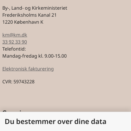
By-, Land- og Kirkeministeriet
Frederiksholms Kanal 21
1220 København K
km@km.dk
33 92 33 90
Telefontid:
Mandag-fredag kl. 9.00-15.00
Elektronisk fakturering
CVR: 59743228
Genveje
Du bestemmer over dine data
Cookies