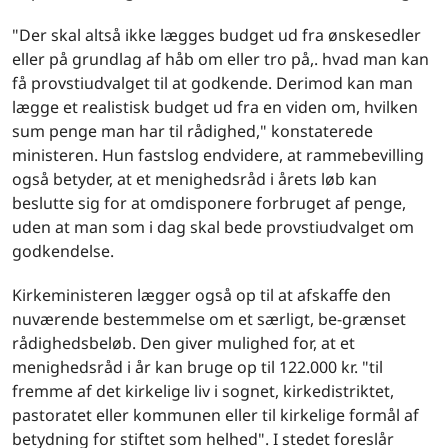
"Der skal altså ikke lægges budget ud fra ønskesedler
eller på grundlag af håb om eller tro på,. hvad man kan
få provstiudvalget til at godkende. Derimod kan man
lægge et realistisk budget ud fra en viden om, hvilken
sum penge man har til rådighed," konstaterede
ministeren. Hun fastslog endvidere, at rammebevilling
også betyder, at et menighedsråd i årets løb kan
beslutte sig for at omdisponere forbruget af penge,
uden at man som i dag skal bede provstiudvalget om
godkendelse.
Kirkeministeren lægger også op til at afskaffe den
nuværende bestemmelse om et særligt, be-grænset
rådighedsbeløb. Den giver mulighed for, at et
menighedsråd i år kan bruge op til 122.000 kr. "til
fremme af det kirkelige liv i sognet, kirkedistriktet,
pastoratet eller kommunen eller til kirkelige formål af
betydning for stiftet som helhed". I stedet foreslår