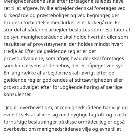
Menighedsrådene skal efter forslagene således have
ret til at afgøre, hvilke arbejder der skal foretages ved
kirkegårde og præsteboliger og ved bygninger, der
bruges i forbindelse med kirker eller kirkegårde. En
stor del af sådanne arbejder besluttes som resultater af
de syn, menighedsrådene skal holde hvert år, eller som
resultater af provstesynene, der holdes mindst hvert
tredje år. Efter de gældende regler er det
provstiudvalgene, som afgør, hvad der skal foretages
som konsekvens af de behov, der er påpeget ved syn.
En lang række af arbejderne skal i øvrigt efter de
gældende regler godkendes af stiftsøvrigheden eller
provstiudvalget efter forudgående høring af særlige
konsulenter.
"Jeg er overbevist om, at menighedsrådene har vilje og
evne til selv at alliere sig med dygtige fagfolk og træffe
fornuftige beslutninger på disse områder. Jeg er også
overbevist om menighedsrådenes vilje og evne til at