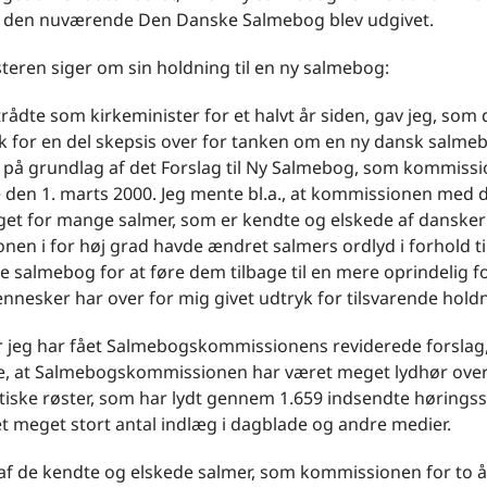
 at den nuværende Den Danske Salmebog blev udgivet.
teren siger om sin holdning til en ny salmebog:
ltrådte som kirkeminister for et halvt år siden, gav jeg, som 
k for en del skepsis over for tanken om en ny dansk salme
g på grundlag af det Forslag til Ny Salmebog, som kommiss
 den 1. marts 2000. Jeg mente bl.a., at kommissionen med d
get for mange salmer, som er kendte og elskede af dansker
en i for høj grad havde ændret salmers ordlyd i forhold ti
 salmebog for at føre dem tilbage til en mere oprindelig f
nesker har over for mig givet udtryk for tilsvarende hold
or jeg har fået Salmebogskommissionens reviderede forslag,
e, at Salmebogskommissionen har været meget lydhør over
tiske røster, som har lydt gennem 1.659 indsendte hørings
t meget stort antal indlæg i dagblade og andre medier.
af de kendte og elskede salmer, som kommissionen for to å