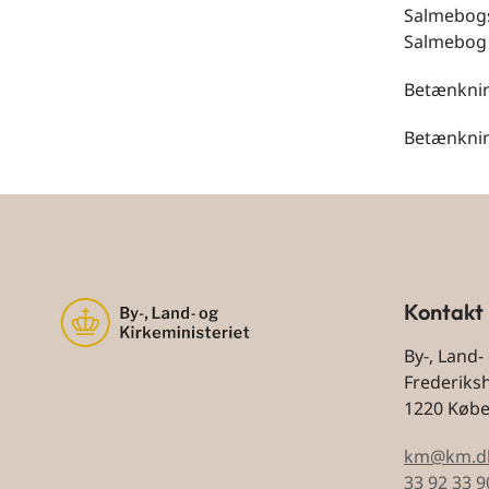
Salmebogs
Salmebog 
Betænknin
Betænknin
Kontakt
By-, Land-
Frederiks
1220 Køb
km@km.d
33 92 33 9