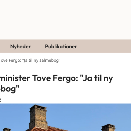
Nyheder
Publikationer
Tove Fergo: "Ja til ny salmebog"
inister Tove Fergo: "Ja til ny
ebog"
2