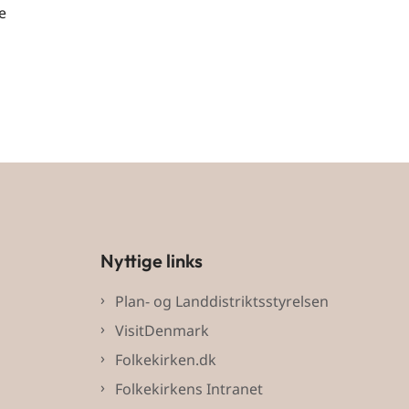
e
Nyttige links
Plan- og Landdistriktsstyrelsen
VisitDenmark
Folkekirken.dk
Folkekirkens Intranet