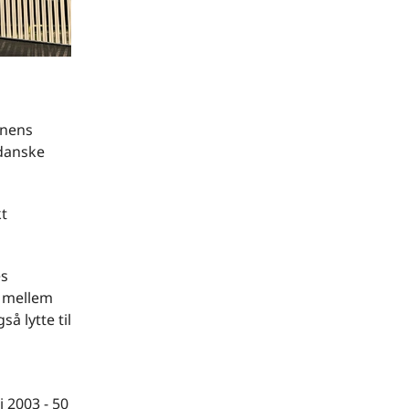
onens
 danske
kt
es
d mellem
å lytte til
 2003 - 50