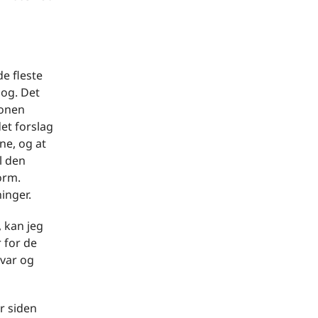
de fleste
bog. Det
ionen
et forslag
ne, og at
l den
orm.
ninger.
 kan jeg
 for de
svar og
r siden