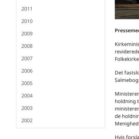
2011
2010
Pressemed
2009
Kirkeminis
2008
reviderede
2007
Folkekirke
2006
Det fastsl
Salmebogs
2005
Ministeren
2004
holdning t
2003
ministeren
de holdnin
2002
Menigheds
Hvis forsl