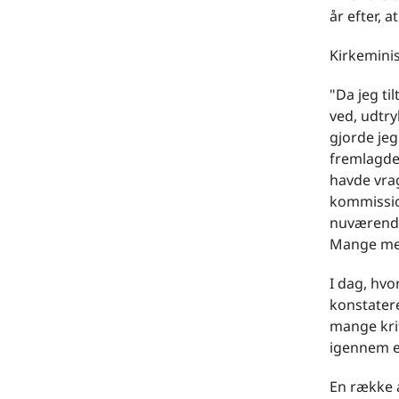
år efter,
Kirkeminis
"Da jeg ti
ved, udtry
gjorde je
fremlagde
havde vra
kommission
nuværende
Mange men
I dag, hv
konstater
mange kri
igennem e
En række 