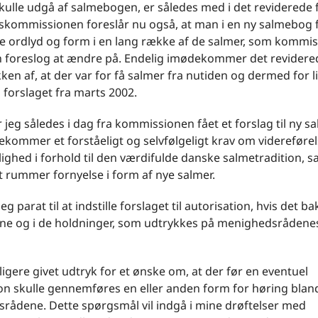
kulle udgå af salmebogen, er således med i det reviderede 
kommissionen foreslår nu også, at man i en ny salmebog 
e ordlyd og form i en lang række af de salmer, som kommis
en foreslog at ændre på. Endelig imødekommer det revidere
kken af, at der var for få salmer fra nutiden og dermed for li
i forslaget fra marts 2002.
har jeg således i dag fra kommissionen fået et forslag til ny 
kommer et forståeligt og selvfølgeligt krav om videreføre
ghed i forhold til den værdifulde danske salmetradition, s
t rummer fornyelse i form af nye salmer.
eg parat til at indstille forslaget til autorisation, hvis det b
ne og i de holdninger, som udtrykkes på menighedsrådene
dligere givet udtryk for et ønske om, at der før en eventuel
on skulle gennemføres en eller anden form for høring blan
rådene. Dette spørgsmål vil indgå i mine drøftelser med