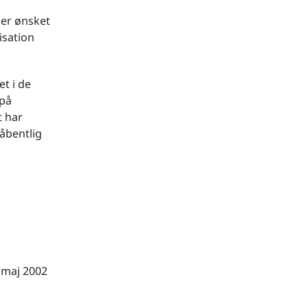
ler ønsket
risation
t i de
 på
t har
håbentlig
 maj 2002