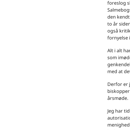
foreslog s
Salmebogs
den kendt
to år sid
også kriti
fornyelse 
Alt i alt 
som imøde
genkendeli
med at de
Derfor er j
biskopper
årsmøde.
Jeg har ti
autorisati
menigheds