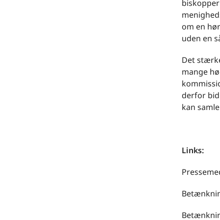
biskopper
menigheds
om en hørin
uden en s
Det stærke
mange høri
kommissio
derfor bid
kan samle
Links:
Pressemed
Betænknin
Betænknin