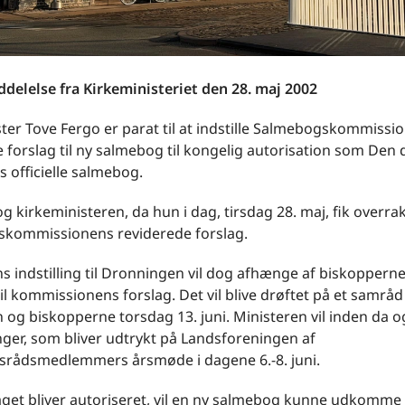
delelse fra Kirkeministeriet den 28. maj 2002
ter Tove Fergo er parat til at indstille Salmebogskommissi
 forslag til ny salmebog til kongelig autorisation som Den
s officielle salmebog.
og kirkeministeren, da hun i dag, tirsdag 28. maj, fik overra
kommissionens reviderede forslag.
s indstilling til Dronningen vil dog afhænge af biskoppern
il kommissionens forslag. Det vil blive drøftet på et samrå
 og biskopperne torsdag 13. juni. Ministeren vil inden da ogs
ger, som bliver udtrykt på Landsforeningen af
rådsmedlemmers årsmøde i dagene 6.-8. juni.
aget bliver autoriseret, vil en ny salmebog kunne udkomme i