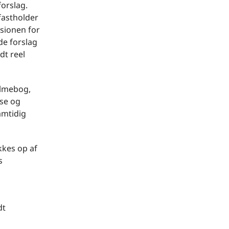
forslag.
fastholder
sionen for
de forslag
dt reel
salmebog,
lse og
amtidig
akkes op af
s
dt