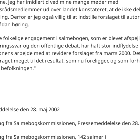
ne. Jeg har imidlertid ved mine mange møder med
rådsmedlemmer ud over landet konstateret, at de ikke de
g. Derfor er jeg også villig til at indstille forslaget til auto
ådan høring.
 folkelige engagement i salmebogen, som er blevet afspejle
ngssvar og den offentlige debat, har haft stor indflydelse
nens arbejde med at revidere forslaget fra marts 2000. De
raget meget til det resultat, som nu foreligger, og som for
 befolkningen."
delelse den 28. maj 2002
g fra Salmebogskommissionen, Pressemeddelelse den 28.
g fra Salmebogskommissionen, 142 salmer i