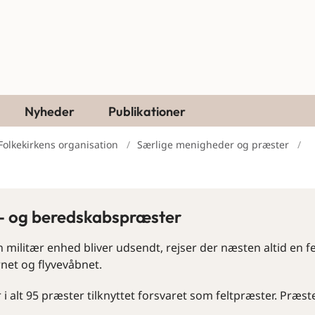
Nyheder
Publikationer
Folkekirkens organisation
Særlige menigheder og præster
t- og beredskabspræster
n militær enhed bliver udsendt, rejser der næsten altid en 
net og flyvevåbnet.
 i alt 95 præster tilknyttet forsvaret som feltpræster. Præst