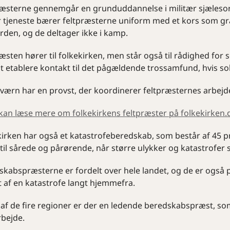
ræsterne gennemgår en grunduddannelse i militær sjælesor
 tjeneste bærer feltpræsterne uniform med et kors som gr
rden, og de deltager ikke i kamp.
æsten hører til folkekirken, men står også til rådighed fo
t etablere kontakt til det pågældende trossamfund, hvis so
 værn har en provst, der koordinerer feltpræsternes arbejd
kan læse mere om folkekirkens feltpræster på folkekirken.
irken har også et katastrofeberedskab, som består af 45 præ
til sårede og pårørende, når større ulykker og katastrofer s
kabspræsterne er fordelt over hele landet, og de er også par
t af en katastrofe langt hjemmefra.
r af de fire regioner er der en ledende beredskabspræst, so
bejde.