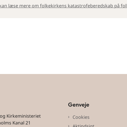
kan læse mere om folkekirkens katastrofeberedskab på fol
Genveje
 og Kirkeministeriet
Cookies
holms Kanal 21
Aktindsigt