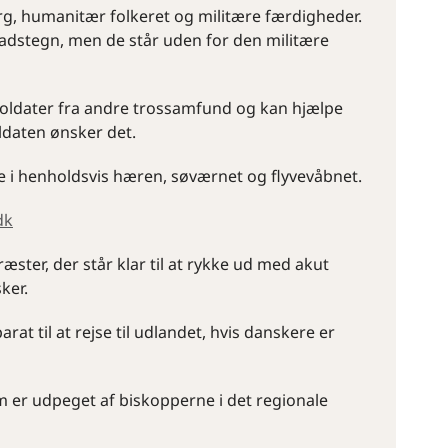
g, humanitær folkeret og militære færdigheder.
adstegn, men de står uden for den militære
r soldater fra andre trossamfund og kan hjælpe
ldaten ønsker det.
e i henholdsvis hæren, søværnet og flyvevåbnet.
dk
ster, der står klar til at rykke ud med akut
ker.
at til at rejse til udlandet, hvis danskere er
m er udpeget af biskopperne i det regionale