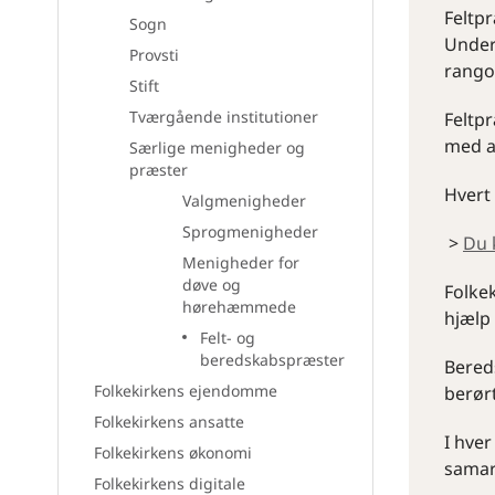
Feltp
Sogn
Under
Provsti
rango
Stift
Tværgående institutioner
Feltpr
med a
Særlige menigheder og
præster
Hvert
Valgmenigheder
Sprogmenigheder
>
Du 
Menigheder for
døve og
Folkek
hørehæmmede
hjælp 
Felt- og
beredskabspræster
Bereds
Folkekirkens ejendomme
berør
Folkekirkens ansatte
I hve
Folkekirkens økonomi
samar
Folkekirkens digitale