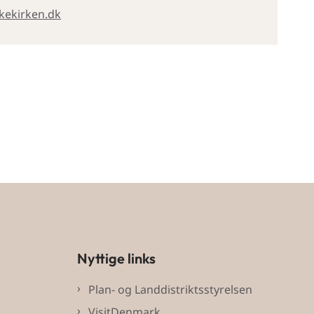
kekirken.dk
Nyttige links
Plan- og Landdistriktsstyrelsen
VisitDenmark