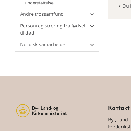
understøttelse
>
Du 
Andre trossamfund
Personregistrering fra fødsel
til død
Nordisk samarbejde
Kontakt
By-, Land-
Frederiks