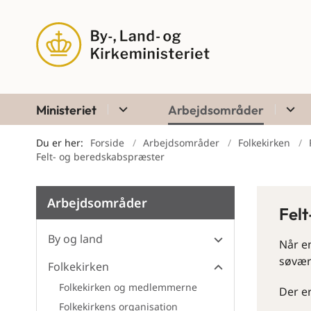
Ministeriet
Arbejdsområder
Du er her:
Forside
Arbejdsområder
Folkekirken
Felt- og beredskabspræster
Arbejdsområder
Fel
By og land
Når e
søvær
Folkekirken
Folkekirken og medlemmerne
Der er
Folkekirkens organisation