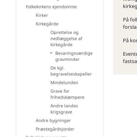
kirke
Folkekirkens ejendomme
Kirker
På fol
Kirkegårde
forsl
Oprettelse og
nedlæggelse af
På ko
kirkegårde
Bevaringsværdige
Event
gravminder
fastsa
De kgl.
begravelseskapeller
Mindelunden
Grave for
frihedskæmpere
Andre landes
krigsgrave
Andre bygninger
Præstegårdsjorder