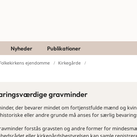
Nyheder
Publikationer
Folkekirkens ejendomme
Kirkegårde
aringsværdige gravminder
inder, der bevarer mindet om fortjenstfulde mænd og kvinder
historiske eller andre grunde må anses for særlig bevaring
ravminder forstås gravsten og andre former for mindesmærk
hedsrådet eller kirkegårdsbestyrelsen kan samle registrere