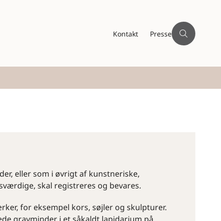
Kontakt
Presse
, eller som i øvrigt af kunstneriske,
sværdige, skal registreres og bevares.
er, for eksempel kors, søjler og skulpturer.
de gravminder i et såkaldt lapidarium på