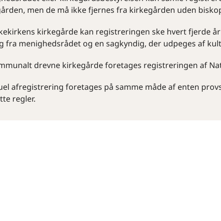
gården, men de må ikke fjernes fra kirkegården uden biskop
kekirkens kirkegårde kan registreringen ske hvert fjerde å
ag fra menighedsrådet og en sagkyndig, der udpeges af kul
mmunalt drevne kirkegårde foretages registreringen af Na
uel afregistrering foretages på samme måde af enten prov
tte regler.