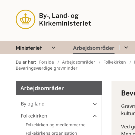
Ministeriet
Arbejdsområder
Du er her:
Forside
Arbejdsområder
Folkekirken
Bevaringsværdige gravminder
Arbejdsområder
Bev
By og land
Gravm
kultur
Folkekirken
Folkekirken og medlemmerne
Ved g
Folkekirkens organisation
Menig