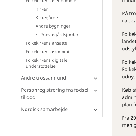
mindr
Folkekirkens ejendomme
Kirker
På tr
Kirkegårde
i alt 
Andre bygninger
Folkek
Præstegårdsjorder
landet
Folkekirkens ansatte
udstyk
Folkekirkens økonomi
Folkekirkens digitale
Folke
understøttelse
Folke
udnytt
Andre trossamfund
Personregistrering fra fødsel
Køb a
til død
admini
plan f
Nordisk samarbejde
Fra 20
menig