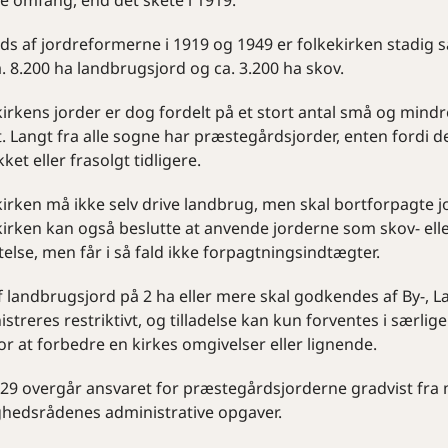
e omfang, end det skete i 1919.
ods af jordreformerne i 1919 og 1949 er folkekirken stadig 
ca. 8.200 ha landbrugsjord og ca. 3.200 ha skov.
irkens jorder er dog fordelt på et stort antal små og mindr
. Langt fra alle sogne har præstegårdsjorder, enten fordi de
ket eller frasolgt tidligere.
kirken må ikke selv drive landbrug, men skal bortforpagte 
kirken kan også beslutte at anvende jorderne som skov- el
else, men får i så fald ikke forpagtningsindtægter.
f landbrugsjord på 2 ha eller mere skal godkendes af By-, L
streres restriktivt, og tilladelse kan kun forventes i særlige
or at forbedre en kirkes omgivelser eller lignende.
29 overgår ansvaret for præstegårdsjorderne gradvist fra m
hedsrådenes administrative opgaver.