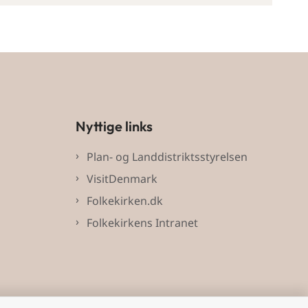
Nyttige links
Plan- og Landdistriktsstyrelsen
VisitDenmark
Folkekirken.dk
Folkekirkens Intranet