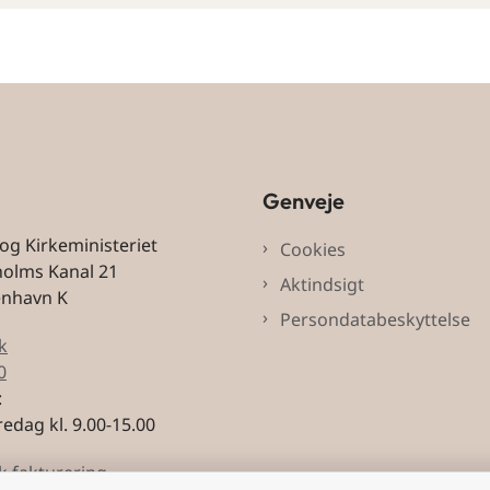
Genveje
 og Kirkeministeriet
Cookies
holms Kanal 21
Aktindsigt
enhavn K
Persondatabeskyttelse
k
0
:
edag kl. 9.00-15.00
k fakturering