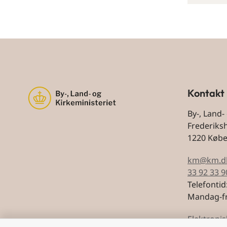
Kontakt
By-, Land-
Frederiks
1220 Køb
km@km.d
33 92 33 9
Telefontid
Mandag-fr
Elektronis