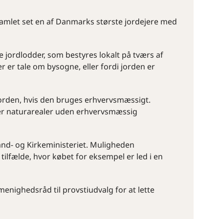
samlet set en af Danmarks største jordejere med
e jordlodder, som bestyres lokalt på tværs af
r er tale om bysogne, eller fordi jorden er
jorden, hvis den bruges erhvervsmæssigt.
ler naturarealer uden erhvervsmæssig
and- og Kirkeministeriet. Muligheden
 tilfælde, hvor købet for eksempel er led i en
enighedsråd til provstiudvalg for at lette