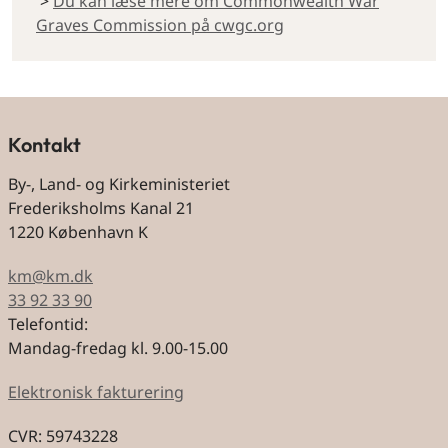
>
Du kan læse mere om Commonwealth War
Graves Commission på cwgc.org
Kontakt
By-, Land- og Kirkeministeriet
Frederiksholms Kanal 21
1220 København K
km@km.dk
33 92 33 90
Telefontid:
Mandag-fredag kl. 9.00-15.00
Elektronisk fakturering
CVR: 59743228