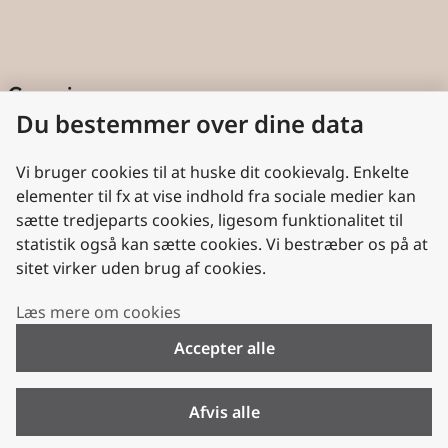
Genveje
Du bestemmer over dine data
Cookies
Aktindsigt
Vi bruger cookies til at huske dit cookievalg. Enkelte
elementer til fx at vise indhold fra sociale medier kan
Persondatabeskyttelse
sætte tredjeparts cookies, ligesom funktionalitet til
statistik også kan sætte cookies. Vi bestræber os på at
Nyttige links
sitet virker uden brug af cookies.
Plan- og Landdistriktsstyrelsen
Læs mere om cookies
VisitDenmark
Accepter alle
Folkekirken.dk
Folkekirkens Intranet
Afvis alle