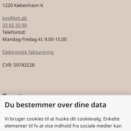
1220 København K
km@km.dk
33 92 33 90
Telefontid:
Mandag-fredag kl. 9.00-15.00
Elektronisk fakturering
CVR: 59743228
Genveje
Du bestemmer over dine data
Cookies
Aktindsigt
Vi bruger cookies til at huske dit cookievalg. Enkelte
elementer til fx at vise indhold fra sociale medier kan
Persondatabeskyttelse