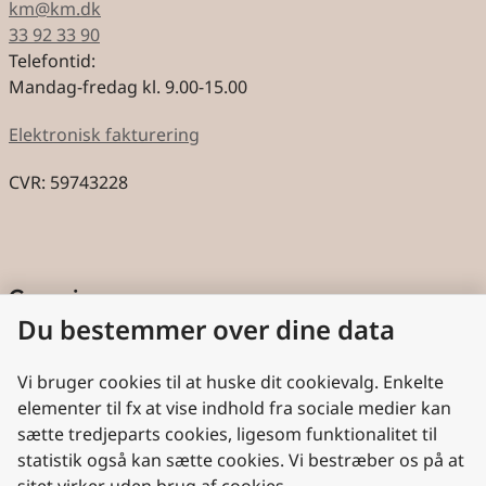
km@km.dk
33 92 33 90
Telefontid:
Mandag-fredag kl. 9.00-15.00
Elektronisk fakturering
CVR: 59743228
Genveje
Du bestemmer over dine data
Cookies
Aktindsigt
Vi bruger cookies til at huske dit cookievalg. Enkelte
elementer til fx at vise indhold fra sociale medier kan
Persondatabeskyttelse
sætte tredjeparts cookies, ligesom funktionalitet til
statistik også kan sætte cookies. Vi bestræber os på at
Nyttige links