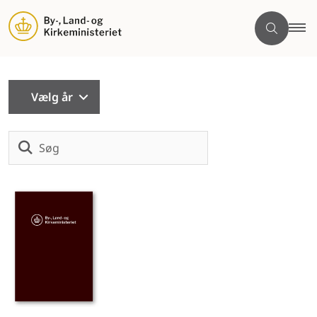
Vælg år
Søg