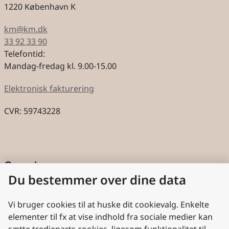
1220 København K
km@km.dk
33 92 33 90
Telefontid:
Mandag-fredag kl. 9.00-15.00
Elektronisk fakturering
CVR: 59743228
Genveje
Du bestemmer over dine data
Cookies
Aktindsigt
Vi bruger cookies til at huske dit cookievalg. Enkelte
elementer til fx at vise indhold fra sociale medier kan
Persondatabeskyttelse