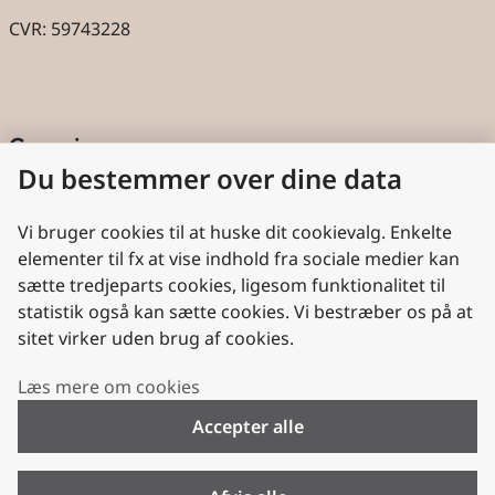
CVR: 59743228
Genveje
Du bestemmer over dine data
Cookies
Aktindsigt
Vi bruger cookies til at huske dit cookievalg. Enkelte
elementer til fx at vise indhold fra sociale medier kan
Persondatabeskyttelse
sætte tredjeparts cookies, ligesom funktionalitet til
statistik også kan sætte cookies. Vi bestræber os på at
Nyttige links
sitet virker uden brug af cookies.
Plan- og Landdistriktsstyrelsen
Læs mere om cookies
VisitDenmark
Accepter alle
Folkekirken.dk
Folkekirkens Intranet