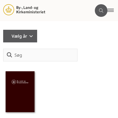
Vælg år
Søg