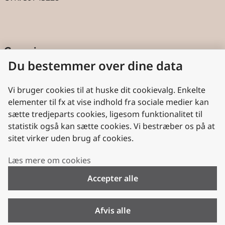
Genveje
Du bestemmer over dine data
Cookies
Aktindsigt
Vi bruger cookies til at huske dit cookievalg. Enkelte
elementer til fx at vise indhold fra sociale medier kan
Persondatabeskyttelse
sætte tredjeparts cookies, ligesom funktionalitet til
statistik også kan sætte cookies. Vi bestræber os på at
Nyttige links
sitet virker uden brug af cookies.
Plan- og Landdistriktsstyrelsen
Læs mere om cookies
VisitDenmark
Accepter alle
Folkekirken.dk
Folkekirkens Intranet
Afvis alle