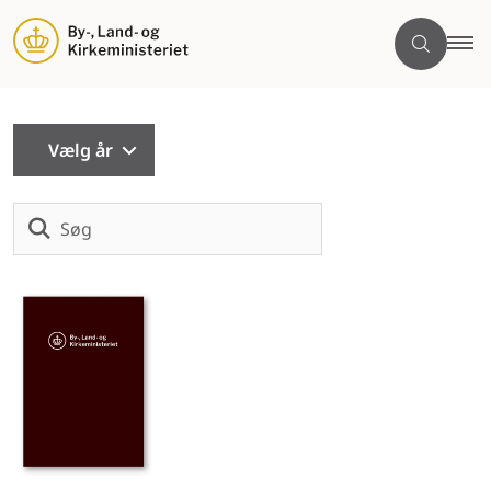
Vælg år
Søg