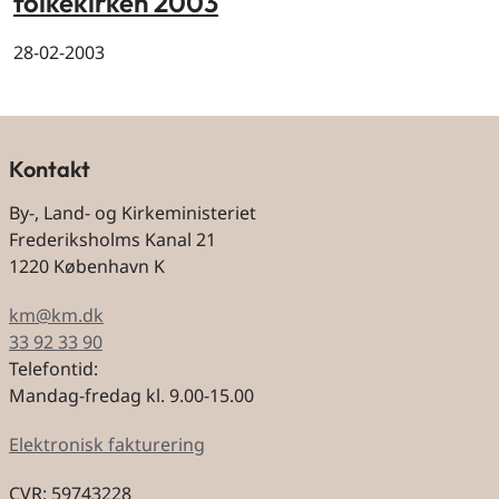
folkekirken 2003
28-02-2003
Kontakt
By-, Land- og Kirkeministeriet
Frederiksholms Kanal 21
1220 København K
km@km.dk
33 92 33 90
Telefontid:
Mandag-fredag kl. 9.00-15.00
Elektronisk fakturering
CVR: 59743228