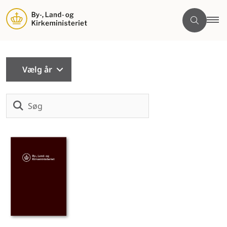
Vælg år
Søg