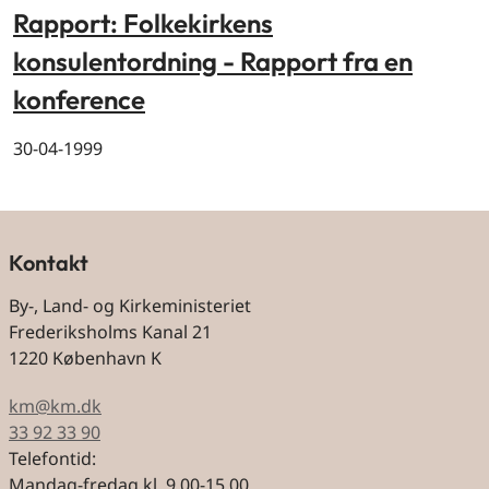
Rapport: Folkekirkens
konsulentordning - Rapport fra en
konference
30-04-1999
Kontakt
By-, Land- og Kirkeministeriet
Frederiksholms Kanal 21
1220 København K
km@km.dk
33 92 33 90
Telefontid:
Mandag-fredag kl. 9.00-15.00