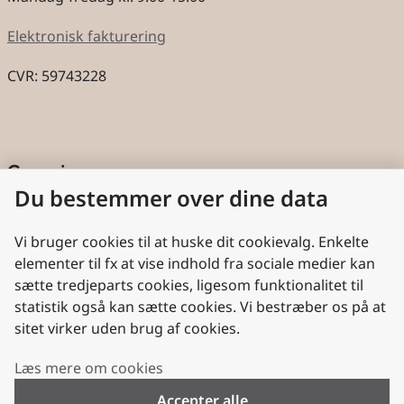
Elektronisk fakturering
CVR: 59743228
Genveje
Du bestemmer over dine data
Cookies
Aktindsigt
Vi bruger cookies til at huske dit cookievalg. Enkelte
elementer til fx at vise indhold fra sociale medier kan
Persondatabeskyttelse
sætte tredjeparts cookies, ligesom funktionalitet til
statistik også kan sætte cookies. Vi bestræber os på at
Nyttige links
sitet virker uden brug af cookies.
Plan- og Landdistriktsstyrelsen
Læs mere om cookies
VisitDenmark
Accepter alle