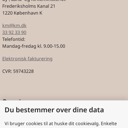
Frederiksholms Kanal 21
1220 København K
km@km.dk
33 92 33 90
Telefontid:
Mandag-fredag kl. 9.00-15.00
Elektronisk fakturering
CVR: 59743228
Genveje
Du bestemmer over dine data
Cookies
Aktindsigt
Vi bruger cookies til at huske dit cookievalg. Enkelte