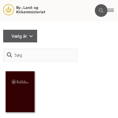
Vælg år
Søg