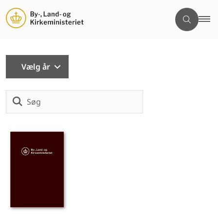
Vælg år
Søg