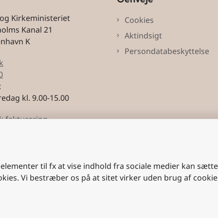
 og Kirkeministeriet
Cookies
holms Kanal 21
Aktindsigt
enhavn K
Persondatabeskyttelse
k
0
:
edag kl. 9.00-15.00
k fakturering
3228
 elementer til fx at vise indhold fra sociale medier kan sætt
okies. Vi bestræber os på at sitet virker uden brug af cookie