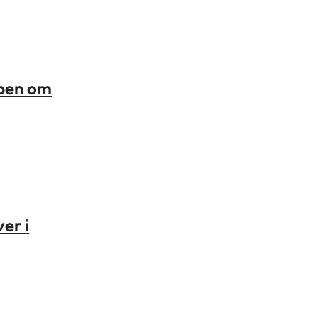
ppen om
er i