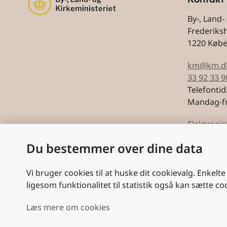
By-, Land-
Frederiks
1220 Køb
km@km.d
33 92 33 9
Telefontid
Mandag-fr
Elektronis
Du bestemmer over dine data
CVR: 5974
Vi bruger cookies til at huske dit cookievalg. Enkelte
ligesom funktionalitet til statistik også kan sætte co
Læs mere om cookies