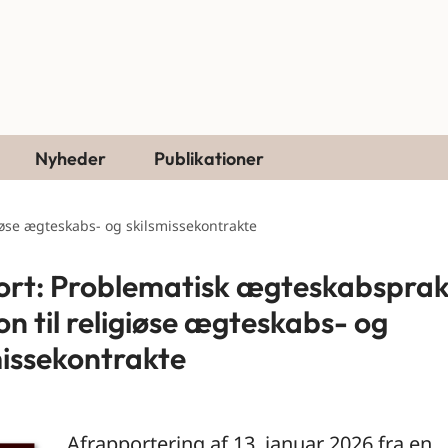
Nyheder
Publikationer
giøse ægteskabs- og skilsmissekontrakte
rt: Problematisk ægteskabspraks
on til religiøse ægteskabs- og
missekontrakte
Afrapportering af 13. januar 2026 fra en