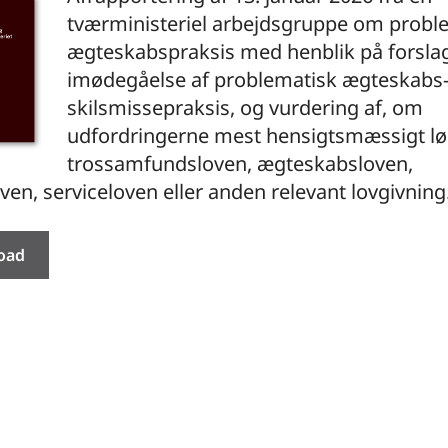
tværministeriel arbejdsgruppe om probl
ægteskabspraksis med henblik på forslag 
imødegåelse af problematisk ægteskabs-
skilsmissepraksis, og vurdering af, om
udfordringerne mest hensigtsmæssigt lø
trossamfundsloven, ægteskabsloven,
oven, serviceloven eller anden relevant lovgivning
oad