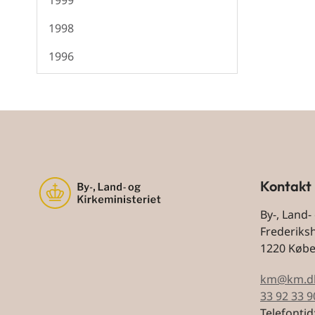
1999
1998
1996
Kontakt
By-, Land-
Frederiks
1220 Køb
km@km.d
33 92 33 9
Telefontid