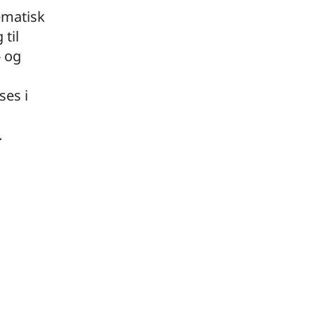
ematisk
til
 og
ses i
.