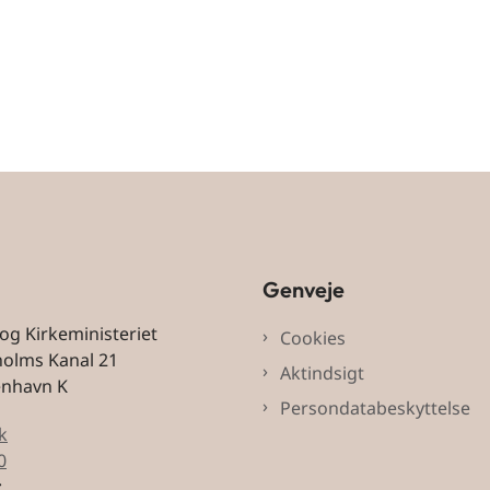
Genveje
 og Kirkeministeriet
Cookies
holms Kanal 21
Aktindsigt
enhavn K
Persondatabeskyttelse
k
0
: