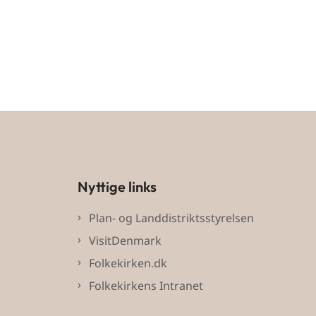
Nyttige links
Plan- og Landdistriktsstyrelsen
VisitDenmark
Folkekirken.dk
Folkekirkens Intranet