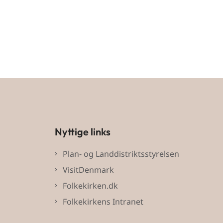
Nyttige links
Plan- og Landdistriktsstyrelsen
VisitDenmark
Folkekirken.dk
Folkekirkens Intranet