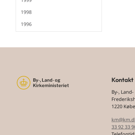
1999
1998
1996
Kontakt
By-, Land-
Frederiks
1220 Køb
km@km.d
33 92 33 9
Telefontid