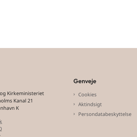
Genveje
 og Kirkeministeriet
Cookies
holms Kanal 21
Aktindsigt
enhavn K
Persondatabeskyttelse
k
0
: