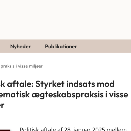
Nyheder
Publikationer
praksis i visse miljøer
isk aftale: Styrket indsats mod
ematisk ægteskabspraksis i visse
er
Politisk aftale af 28. januar 2025 mellem