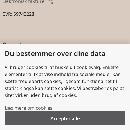
Elektronisk fakturering
CVR: 59743228
Genveje
Du bestemmer over dine data
Cookies
Aktindsigt
Vi bruger cookies til at huske dit cookievalg. Enkelte
elementer til fx at vise indhold fra sociale medier kan
Persondatabeskyttelse
sætte tredjeparts cookies, ligesom funktionalitet til
statistik også kan sætte cookies. Vi bestræber os på at
Nyttige links
sitet virker uden brug af cookies.
Plan- og Landdistriktsstyrelsen
Læs mere om cookies
VisitDenmark
Accepter alle
Folkekirken.dk