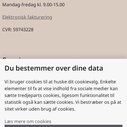
Mandag-fredag kl. 9.00-15.00
Elektronisk fakturering
CVR: 59743228
Genveje
Du bestemmer over dine data
Cookies
Aktindsigt
Vi bruger cookies til at huske dit cookievalg. Enkelte
elementer til fx at vise indhold fra sociale medier kan
Persondatabeskyttelse
sætte tredjeparts cookies, ligesom funktionalitet til
statistik også kan sætte cookies. Vi bestræber os på at
Nyttige links
sitet virker uden brug af cookies.
Plan- og Landdistriktsstyrelsen
Læs mere om cookies