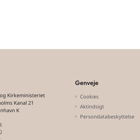
Genveje
 og Kirkeministeriet
Cookies
holms Kanal 21
Aktindsigt
enhavn K
Persondatabeskyttelse
k
0
: