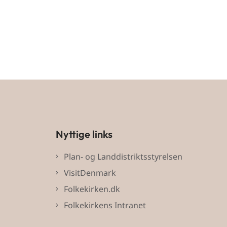
Nyttige links
Plan- og Landdistriktsstyrelsen
VisitDenmark
Folkekirken.dk
Folkekirkens Intranet