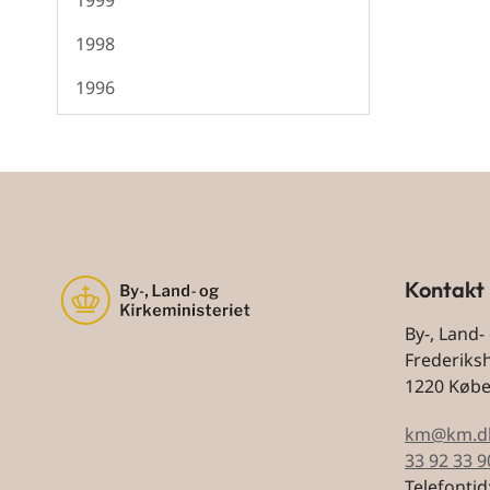
1999
1998
1996
Kontakt
By-, Land-
Frederiks
1220 Køb
km@km.d
33 92 33 9
Telefontid