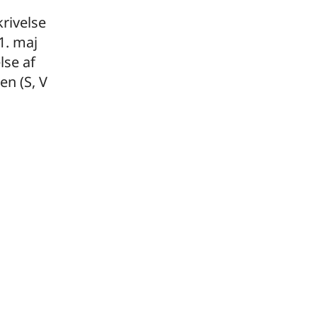
rivelse
21. maj
lse af
n (S, V