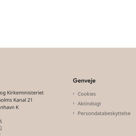
Genveje
 og Kirkeministeriet
Cookies
holms Kanal 21
Aktindsigt
enhavn K
Persondatabeskyttelse
k
0
: