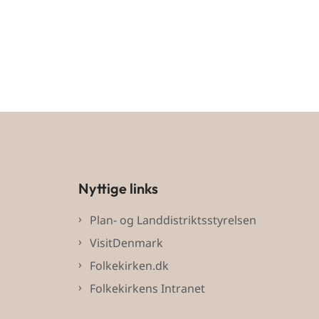
Nyttige links
Plan- og Landdistriktsstyrelsen
VisitDenmark
Folkekirken.dk
Folkekirkens Intranet