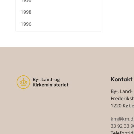
1999
1998
1996
Kontakt
By-, Land-
Frederiks
1220 Køb
km@km.d
33 92 33 9
Telefontid