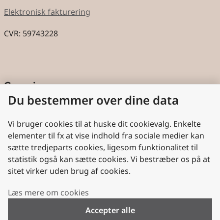
Elektronisk fakturering
CVR: 59743228
Genveje
Du bestemmer over dine data
Cookies
Aktindsigt
Vi bruger cookies til at huske dit cookievalg. Enkelte
elementer til fx at vise indhold fra sociale medier kan
Persondatabeskyttelse
sætte tredjeparts cookies, ligesom funktionalitet til
statistik også kan sætte cookies. Vi bestræber os på at
Nyttige links
sitet virker uden brug af cookies.
Plan- og Landdistriktsstyrelsen
Læs mere om cookies
VisitDenmark
Accepter alle