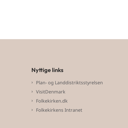
Nyttige links
Plan- og Landdistriktsstyrelsen
VisitDenmark
Folkekirken.dk
Folkekirkens Intranet