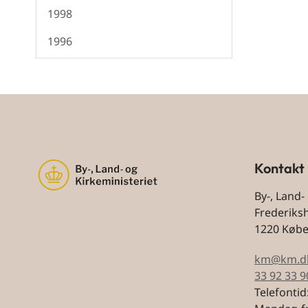
1998
1996
Kontakt
By-, Land-
Frederiks
1220 Køb
km@km.d
33 92 33 9
Telefontid