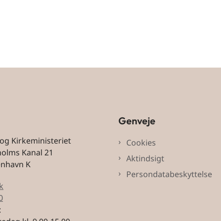
Genveje
 og Kirkeministeriet
Cookies
holms Kanal 21
Aktindsigt
enhavn K
Persondatabeskyttelse
k
0
: