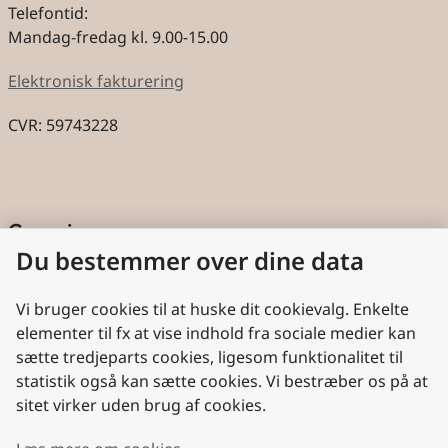
Telefontid:
Mandag-fredag kl. 9.00-15.00
Elektronisk fakturering
CVR: 59743228
Genveje
Du bestemmer over dine data
Cookies
Aktindsigt
Vi bruger cookies til at huske dit cookievalg. Enkelte
elementer til fx at vise indhold fra sociale medier kan
Persondatabeskyttelse
sætte tredjeparts cookies, ligesom funktionalitet til
statistik også kan sætte cookies. Vi bestræber os på at
Nyttige links
sitet virker uden brug af cookies.
Plan- og Landdistriktsstyrelsen