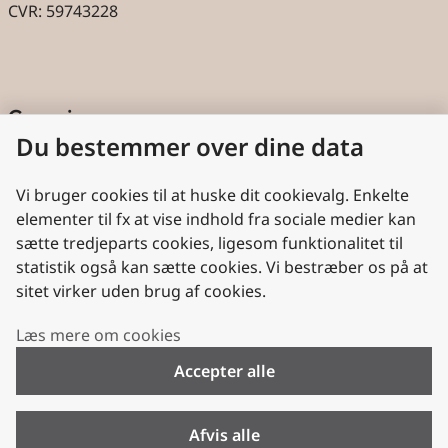
CVR: 59743228
Genveje
Du bestemmer over dine data
Cookies
Aktindsigt
Vi bruger cookies til at huske dit cookievalg. Enkelte
elementer til fx at vise indhold fra sociale medier kan
Persondatabeskyttelse
sætte tredjeparts cookies, ligesom funktionalitet til
statistik også kan sætte cookies. Vi bestræber os på at
Nyttige links
sitet virker uden brug af cookies.
Plan- og Landdistriktsstyrelsen
Læs mere om cookies
VisitDenmark
Accepter alle
Folkekirken.dk
Folkekirkens Intranet
Afvis alle