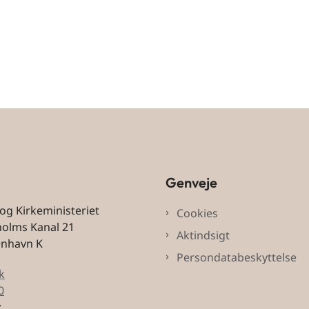
Genveje
 og Kirkeministeriet
Cookies
holms Kanal 21
Aktindsigt
enhavn K
Persondatabeskyttelse
k
0
: