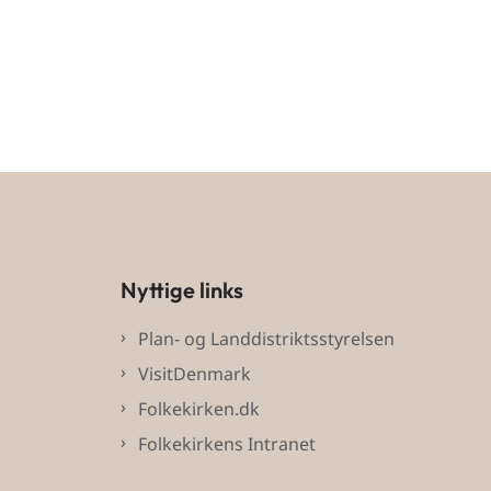
Nyttige links
Plan- og Landdistriktsstyrelsen
VisitDenmark
Folkekirken.dk
Folkekirkens Intranet