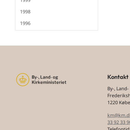
1999
1998
1996
Kontakt
By-, Land-
Frederiks
1220 Køb
km@km.d
33 92 33 9
Telefontid