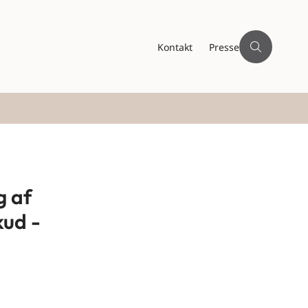
Kontakt
Presse
g af
kud -