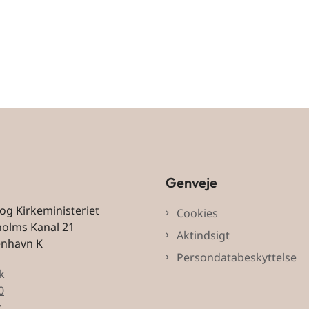
Genveje
 og Kirkeministeriet
Cookies
holms Kanal 21
Aktindsigt
enhavn K
Persondatabeskyttelse
k
0
: