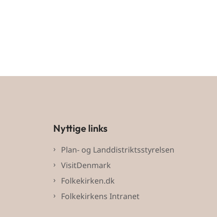
Nyttige links
Plan- og Landdistriktsstyrelsen
VisitDenmark
Folkekirken.dk
Folkekirkens Intranet