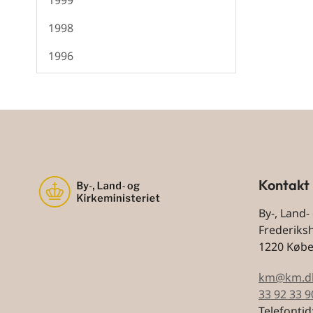
1999
1998
1996
Kontakt
By-, Land-
Frederiks
1220 Køb
km@km.d
33 92 33 9
Telefontid