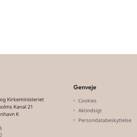
Genveje
 og Kirkeministeriet
Cookies
holms Kanal 21
Aktindsigt
enhavn K
Persondatabeskyttelse
k
0