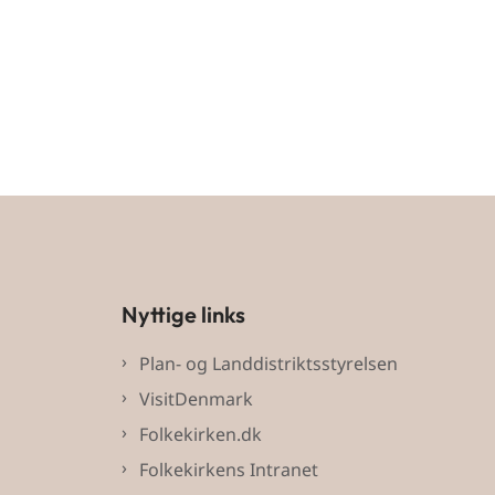
Nyttige links
Plan- og Landdistriktsstyrelsen
VisitDenmark
Folkekirken.dk
Folkekirkens Intranet