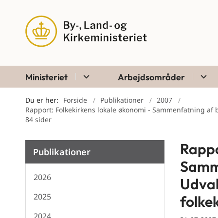
Ministeriet
Arbejdsområder
Du er her:
Forside
Publikationer
2007
Rapport: Folkekirkens lokale økonomi - Sammenfatning af b
84 sider
Rappo
Publikationer
Samme
2026
Udval
2025
folkek
2024