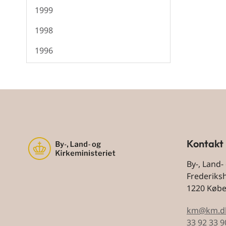
1999
1998
1996
Kontakt
By-, Land-
Frederiks
1220 Køb
km@km.d
33 92 33 9