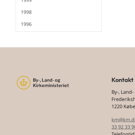
1999
1998
1996
Kontakt
By-, Land-
Frederiks
1220 Køb
km@km.d
33 92 33 9
Telefontid