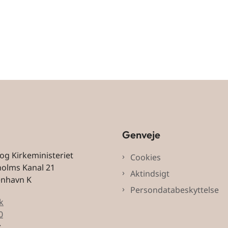
Genveje
 og Kirkeministeriet
Cookies
holms Kanal 21
Aktindsigt
enhavn K
Persondatabeskyttelse
k
0
: