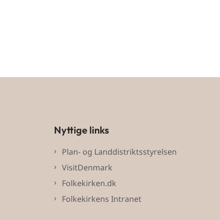
Nyttige links
Plan- og Landdistriktsstyrelsen
VisitDenmark
Folkekirken.dk
Folkekirkens Intranet