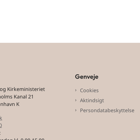
Genveje
 og Kirkeministeriet
Cookies
holms Kanal 21
Aktindsigt
enhavn K
Persondatabeskyttelse
k
0
: