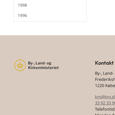
1998
1996
Kontakt
By-, Land-
Frederiks
1220 Køb
km@km.d
33 92 33 9
Telefontid