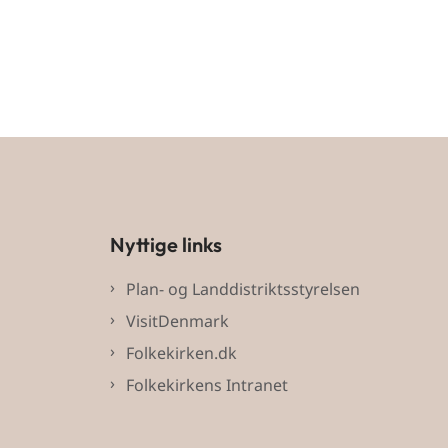
Nyttige links
Plan- og Landdistriktsstyrelsen
VisitDenmark
Folkekirken.dk
Folkekirkens Intranet