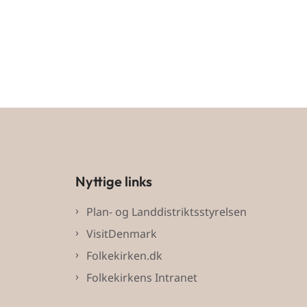
Nyttige links
Plan- og Landdistriktsstyrelsen
VisitDenmark
Folkekirken.dk
Folkekirkens Intranet