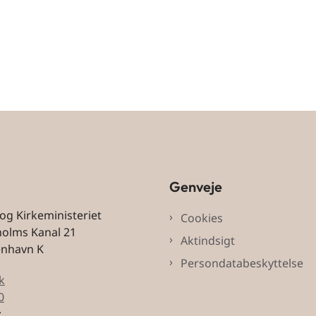
Genveje
 og Kirkeministeriet
Cookies
holms Kanal 21
Aktindsigt
enhavn K
Persondatabeskyttelse
k
0
: