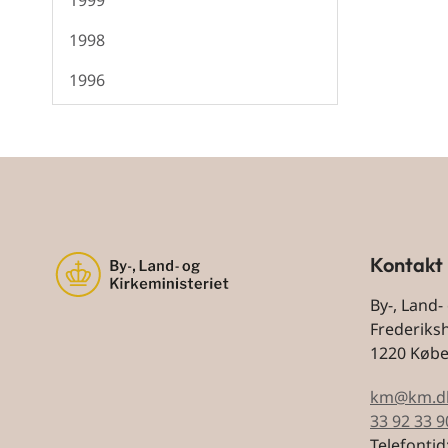
1999
1998
1996
Kontakt
By-, Land-
Frederiks
1220 Køb
km@km.d
33 92 33 9
Telefontid