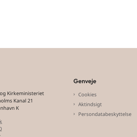
Genveje
 og Kirkeministeriet
Cookies
holms Kanal 21
Aktindsigt
enhavn K
Persondatabeskyttelse
k
0
: