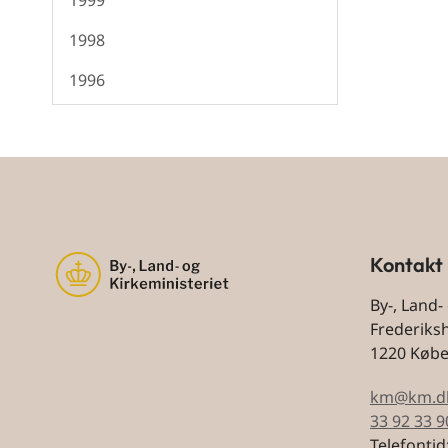
1999
1998
1996
Kontakt
By-, Land-
Frederiks
1220 Køb
km@km.d
33 92 33 9
Telefontid