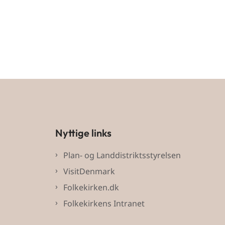
Nyttige links
Plan- og Landdistriktsstyrelsen
VisitDenmark
Folkekirken.dk
Folkekirkens Intranet