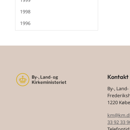
1999
1998
1996
Kontakt
By-, Land-
Frederiks
1220 Køb
km@km.d
33 92 33 9
Telefontid