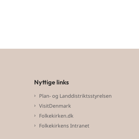
Nyttige links
Plan- og Landdistriktsstyrelsen
VisitDenmark
Folkekirken.dk
Folkekirkens Intranet