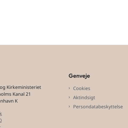
Genveje
 og Kirkeministeriet
Cookies
holms Kanal 21
Aktindsigt
enhavn K
Persondatabeskyttelse
k
0
: