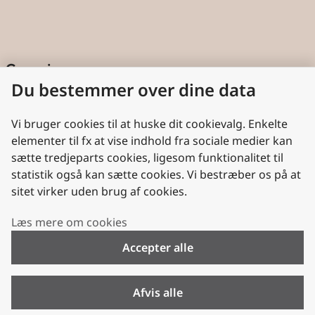
Genveje
Du bestemmer over dine data
Cookies
Aktindsigt
Vi bruger cookies til at huske dit cookievalg. Enkelte
elementer til fx at vise indhold fra sociale medier kan
Persondatabeskyttelse
sætte tredjeparts cookies, ligesom funktionalitet til
statistik også kan sætte cookies. Vi bestræber os på at
Nyttige links
sitet virker uden brug af cookies.
Plan- og Landdistriktsstyrelsen
Læs mere om cookies
VisitDenmark
Accepter alle
Folkekirken.dk
Folkekirkens Intranet
Afvis alle