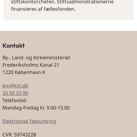
stiftskontorchefen. Stiftsadministrationerne
finansieres af fællesfonden.
Kontakt
By-, Land- og Kirkeministeriet
Frederiksholms Kanal 21
1220 København K
km@km.dk
33 92 33 90
Telefontid:
Mandag-fredag kl. 9.00-15.00
Elektronisk fakturering
CVR: 59743228