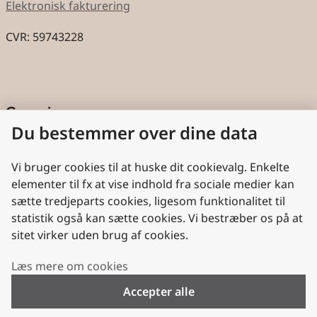
Elektronisk fakturering
CVR: 59743228
Genveje
Du bestemmer over dine data
Cookies
Aktindsigt
Vi bruger cookies til at huske dit cookievalg. Enkelte
elementer til fx at vise indhold fra sociale medier kan
Persondatabeskyttelse
sætte tredjeparts cookies, ligesom funktionalitet til
statistik også kan sætte cookies. Vi bestræber os på at
Nyttige links
sitet virker uden brug af cookies.
Plan- og Landdistriktsstyrelsen
Læs mere om cookies
VisitDenmark
Accepter alle
Folkekirken.dk