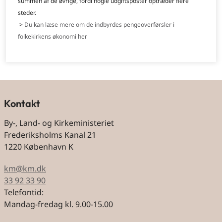
summen af de øvrige, fordi nogle udgiftsposter optræder flere
steder.
>
Du kan læse mere om de indbyrdes pengeoverførsler i
folkekirkens økonomi her
Kontakt
By-, Land- og Kirkeministeriet
Frederiksholms Kanal 21
1220 København K
km@km.dk
33 92 33 90
Telefontid:
Mandag-fredag kl. 9.00-15.00