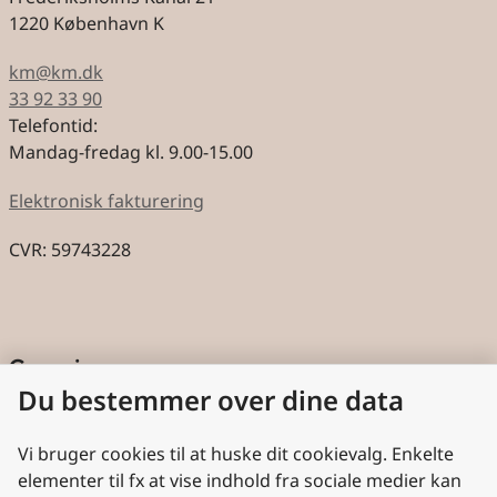
1220 København K
km@km.dk
33 92 33 90
Telefontid:
Mandag-fredag kl. 9.00-15.00
Elektronisk fakturering
CVR: 59743228
Genveje
Du bestemmer over dine data
Cookies
Aktindsigt
Vi bruger cookies til at huske dit cookievalg. Enkelte
elementer til fx at vise indhold fra sociale medier kan
Persondatabeskyttelse