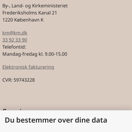
By-, Land- og Kirkeministeriet
Frederiksholms Kanal 21
1220 København K
km@km.dk
33 92 33 90
Telefontid:
Mandag-fredag kl. 9.00-15.00
Elektronisk fakturering
CVR: 59743228
Genveje
Du bestemmer over dine data
Cookies