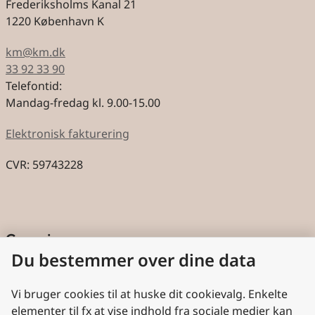
Frederiksholms Kanal 21
1220 København K
km@km.dk
33 92 33 90
Telefontid:
Mandag-fredag kl. 9.00-15.00
Elektronisk fakturering
CVR: 59743228
Genveje
Du bestemmer over dine data
Cookies
Aktindsigt
Vi bruger cookies til at huske dit cookievalg. Enkelte
elementer til fx at vise indhold fra sociale medier kan
Persondatabeskyttelse