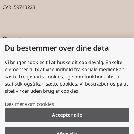
CVR: 59743228
Genveje
Du bestemmer over dine data
Cookies
Aktindsigt
Vi bruger cookies til at huske dit cookievalg. Enkelte
elementer til fx at vise indhold fra sociale medier kan
Persondatabeskyttelse
sætte tredjeparts cookies, ligesom funktionalitet til
statistik også kan sætte cookies. Vi bestræber os på at
Nyttige links
sitet virker uden brug af cookies.
Plan- og Landdistriktsstyrelsen
Læs mere om cookies
VisitDenmark
Accepter alle
Folkekirken.dk
Folkekirkens Intranet