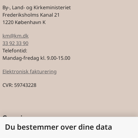
By-, Land- og Kirkeministeriet
Frederiksholms Kanal 21
1220 København K
km@km.dk
33 92 33 90
Telefontid:
Mandag-fredag kl. 9.00-15.00
Elektronisk fakturering
CVR: 59743228
Genveje
Du bestemmer over dine data
Cookies