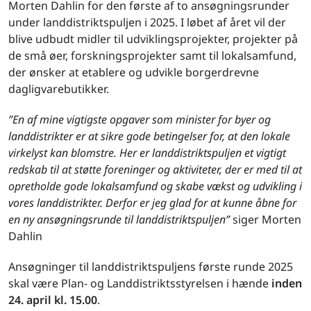
Morten Dahlin for den første af to ansøgningsrunder
under landdistriktspuljen i 2025. I løbet af året vil der
blive udbudt midler til udviklingsprojekter, projekter på
de små øer, forskningsprojekter samt til lokalsamfund,
der ønsker at etablere og udvikle borgerdrevne
dagligvarebutikker.
”En af mine vigtigste opgaver som minister for byer og
landdistrikter er at sikre gode betingelser for, at den lokale
virkelyst kan blomstre. Her er landdistriktspuljen et vigtigt
redskab til at støtte foreninger og aktiviteter, der er med til at
opretholde gode lokalsamfund og skabe vækst og udvikling i
vores landdistrikter. Derfor er jeg glad for at kunne åbne for
en ny ansøgningsrunde til landdistriktspuljen”
siger Morten
Dahlin
Ansøgninger til landdistriktspuljens første runde 2025
skal være Plan- og Landdistriktsstyrelsen i hænde
inden
24. april kl. 15.00
.