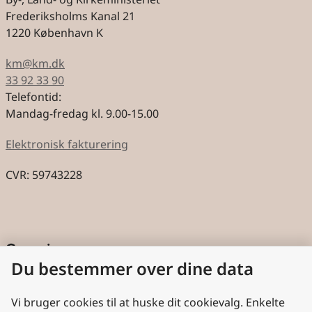
Frederiksholms Kanal 21
1220 København K
km@km.dk
33 92 33 90
Telefontid:
Mandag-fredag kl. 9.00-15.00
Elektronisk fakturering
CVR: 59743228
Genveje
Du bestemmer over dine data
Cookies
Aktindsigt
Vi bruger cookies til at huske dit cookievalg. Enkelte