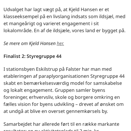
Udvalget har lagt vægt på, at Kjeld Hansen er et
klasseeksempel på en livslang indsats som ildsjæl, med
et mangeårigt og varieret engagement i sit
lokalområde. En af de ildsjæle, vores land er bygget på.
Se mere om Kjeld Hansen
her.
Finalist 2: Styregruppe 44
I stationsbyen Eskilstrup på Falster har man med
etableringen af paraplyorganisationen Styregruppe 44
skabt en bemærkelsesværdig model for samskabelse
og lokalt engagement. Gruppen samler byens
foreninger, erhvervsliv, skole og borgere omkring en
fælles vision for byens udvikling – drevet af ønsket om
at undgå at blive en overset gennemkørsels by.
Samarbejdet har allerede ført til en række markante
resultater: en ny aktivitetsplads til 2 mio. kr.,