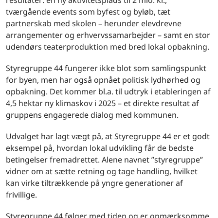
tværgående events som byfest og byløb, tæt
partnerskab med skolen – herunder elevdrevne
arrangementer og erhvervssamarbejder – samt en stor
udendørs teaterproduktion med bred lokal opbakning.
Styregruppe 44 fungerer ikke blot som samlingspunkt
for byen, men har også opnået politisk lydhørhed og
opbakning. Det kommer bl.a. til udtryk i etableringen af
4,5 hektar ny klimaskov i 2025 – et direkte resultat af
gruppens engagerede dialog med kommunen.
Udvalget har lagt vægt på, at Styregruppe 44 er et godt
eksempel på, hvordan lokal udvikling får de bedste
betingelser fremadrettet. Alene navnet ”styregruppe”
vidner om at sætte retning og tage handling, hvilket
kan virke tiltrækkende på yngre generationer af
frivillige.
Styregruppe 44 følger med tiden og er opmærksomme