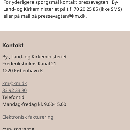
For yderligere spørgsmål kontakt pressevagten i By-,
Land- og Kirkeministeriet på tlf. 70 20 25 85 (ikke SMS)
eller på mail på pressevagten@km.dk.
Kontakt
By-, Land- og Kirkeministeriet
Frederiksholms Kanal 21
1220 København K
km@km.dk
33 92 33 90
Telefontid:
Mandag-fredag kl. 9.00-15.00
Elektronisk fakturering
CVR: 59743228