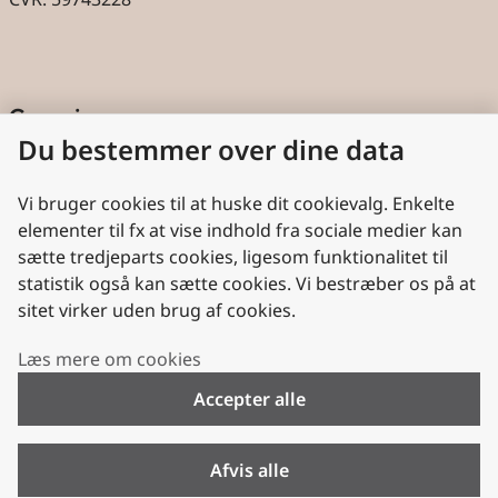
Genveje
Du bestemmer over dine data
Cookies
Aktindsigt
Vi bruger cookies til at huske dit cookievalg. Enkelte
elementer til fx at vise indhold fra sociale medier kan
Persondatabeskyttelse
sætte tredjeparts cookies, ligesom funktionalitet til
statistik også kan sætte cookies. Vi bestræber os på at
Nyttige links
sitet virker uden brug af cookies.
Plan- og Landdistriktsstyrelsen
Læs mere om cookies
VisitDenmark
Accepter alle
Folkekirken.dk
Folkekirkens Intranet
Afvis alle