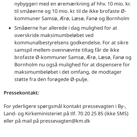
nybyggeri med en øremærkning af hhv. 10 mio. kr.
til småøerne og 10 mio. kr. til de ikke brofaste Ø-
kommuner Samsø, Ærø, Læsø, Fanø og Bornholm
Småøerne har allerede i dag mulighed for at
overskride maksimumbeløbet ved
kommunalbestyrelsens godkendelse. For at sikre
samspil mellem ovennævnte tiltag får de ikke
brofaste Ø-kommuner Samsø, Ærø, Læsø, Fanø og
Bornholm nu også mulighed for at dispensere for
maksimumbeløbet i det omfang, de modtager
støtte fra den forøgede Ø-pulje.
Pressekontakt
:
For yderligere spørgsmål kontakt pressevagten i By-,
Land- og Kirkeministeriet på tlf. 70 20 25 85 (ikke SMS)
eller på mail på pressevagten@km.dk