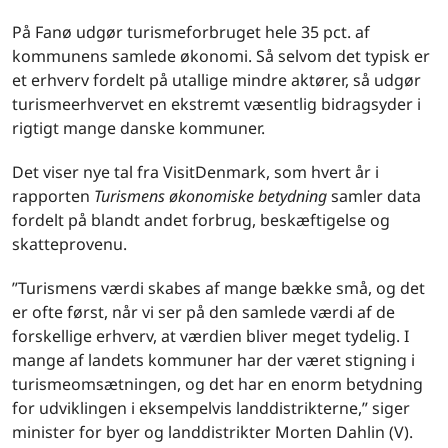
På Fanø udgør turismeforbruget hele 35 pct. af
kommunens samlede økonomi. Så selvom det typisk er
et erhverv fordelt på utallige mindre aktører, så udgør
turismeerhvervet en ekstremt væsentlig bidragsyder i
rigtigt mange danske kommuner.
Det viser nye tal fra VisitDenmark, som hvert år i
rapporten
Turismens økonomiske betydning
samler data
fordelt på blandt andet forbrug, beskæftigelse og
skatteprovenu.
”Turismens værdi skabes af mange bække små, og det
er ofte først, når vi ser på den samlede værdi af de
forskellige erhverv, at værdien bliver meget tydelig. I
mange af landets kommuner har der været stigning i
turismeomsætningen, og det har en enorm betydning
for udviklingen i eksempelvis landdistrikterne,” siger
minister for byer og landdistrikter Morten Dahlin (V).