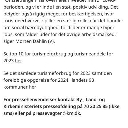
”Omsætningen har overhalet niveauet fra før covid-
perioden, og vi er inde i en støt, positiv udvikling. Det
betyder også rigtig meget for beskæftigelsen, hvor
turismeerhvervet spiller en særlig rolle, når det handler
om social bæredygtighed, fordi der er mange typer
jobs, som falder udenfor det øvrige arbejdsmarked,”
siger Morten Dahlin (V).
Se top 10 for turismeforbrug og turismeandele for
2023
her
.
Se det samlede turismeforbrug for 2023 samt den
foreløbige opgørelse for 2024 i landets 98
kommuner
her
.
For pressehenvendelser kontakt By-, Land- og
Kirkeministeriets presseafdeling på 70 20 25 85 (ikke
sms) eller på pressevagten@km.dk.