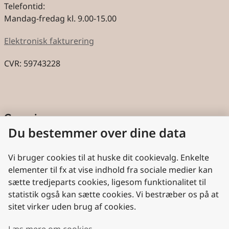
Telefontid:
Mandag-fredag kl. 9.00-15.00
Elektronisk fakturering
CVR: 59743228
Genveje
Du bestemmer over dine data
Cookies
Aktindsigt
Vi bruger cookies til at huske dit cookievalg. Enkelte
elementer til fx at vise indhold fra sociale medier kan
Persondatabeskyttelse
sætte tredjeparts cookies, ligesom funktionalitet til
statistik også kan sætte cookies. Vi bestræber os på at
Nyttige links
sitet virker uden brug af cookies.
Plan- og Landdistriktsstyrelsen