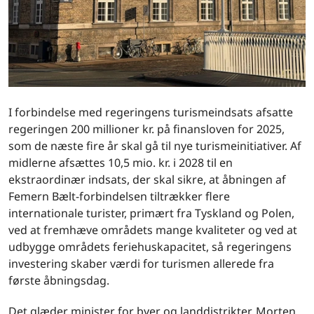
I forbindelse med regeringens turismeindsats afsatte
regeringen 200 millioner kr. på finansloven for 2025,
som de næste fire år skal gå til nye turismeinitiativer. Af
midlerne afsættes 10,5 mio. kr. i 2028 til en
ekstraordinær indsats, der skal sikre, at åbningen af
Femern Bælt-forbindelsen tiltrækker flere
internationale turister, primært fra Tyskland og Polen,
ved at fremhæve områdets mange kvaliteter og ved at
udbygge områdets feriehuskapacitet, så regeringens
investering skaber værdi for turismen allerede fra
første åbningsdag.
Det glæder minister for byer og landdistrikter, Morten