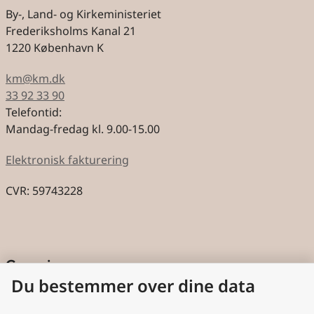
By-, Land- og Kirkeministeriet
Frederiksholms Kanal 21
1220 København K
km@km.dk
33 92 33 90
Telefontid:
Mandag-fredag kl. 9.00-15.00
Elektronisk fakturering
CVR: 59743228
Genveje
Du bestemmer over dine data
Cookies