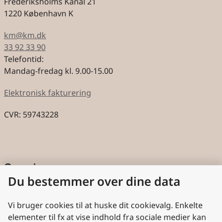
Frederiksholms Kanal 21
1220 København K
km@km.dk
33 92 33 90
Telefontid:
Mandag-fredag kl. 9.00-15.00
Elektronisk fakturering
CVR: 59743228
Genveje
Du bestemmer over dine data
Cookies
Aktindsigt
Vi bruger cookies til at huske dit cookievalg. Enkelte
elementer til fx at vise indhold fra sociale medier kan
Persondatabeskyttelse