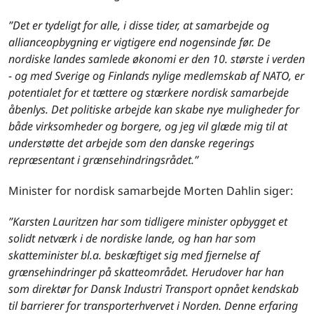
”Det er tydeligt for alle, i disse tider, at samarbejde og
allianceopbygning er vigtigere end nogensinde før. De
nordiske landes samlede økonomi er den 10. største i verden
- og med Sverige og Finlands nylige medlemskab af NATO, er
potentialet for et tættere og stærkere nordisk samarbejde
åbenlys. Det politiske arbejde kan skabe nye muligheder for
både virksomheder og borgere, og jeg vil glæde mig til at
understøtte det arbejde som den danske regerings
repræsentant i grænsehindringsrådet.”
Minister for nordisk samarbejde Morten Dahlin siger:
”Karsten Lauritzen har som tidligere minister opbygget et
solidt netværk i de nordiske lande, og han har som
skatteminister bl.a. beskæftiget sig med fjernelse af
grænsehindringer på skatteområdet. Herudover har han
som direktør for Dansk Industri Transport opnået kendskab
til barrierer for transporterhvervet i Norden. Denne erfaring