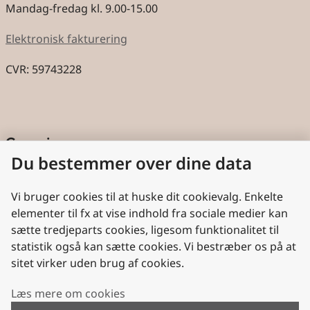
Mandag-fredag kl. 9.00-15.00
Elektronisk fakturering
CVR: 59743228
Genveje
Du bestemmer over dine data
Cookies
Aktindsigt
Vi bruger cookies til at huske dit cookievalg. Enkelte
elementer til fx at vise indhold fra sociale medier kan
Persondatabeskyttelse
sætte tredjeparts cookies, ligesom funktionalitet til
statistik også kan sætte cookies. Vi bestræber os på at
Nyttige links
sitet virker uden brug af cookies.
Plan- og Landdistriktsstyrelsen
Læs mere om cookies