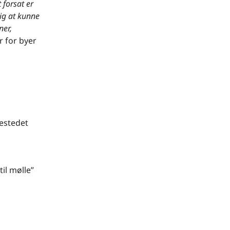
 forsat er
mig at kunne
ner,
r for byer
estedet
til mølle”