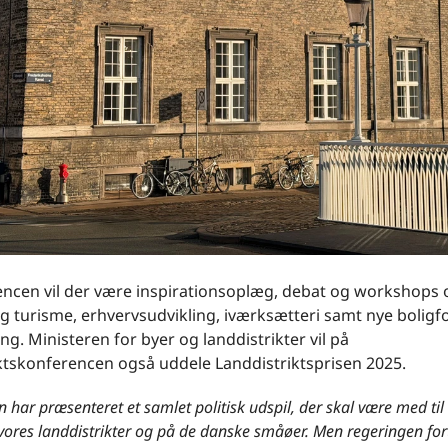
rencen vil der være inspirationsoplæg, debat og workshops
g turisme, erhvervsudvikling, iværksætteri samt nye bolig
ng. Ministeren for byer og landdistrikter vil på
iktskonferencen også uddele Landdistriktsprisen 2025.
 har præsenteret et samlet politisk udspil, der skal være med til
 vores landdistrikter og på de danske småøer. Men regeringen for