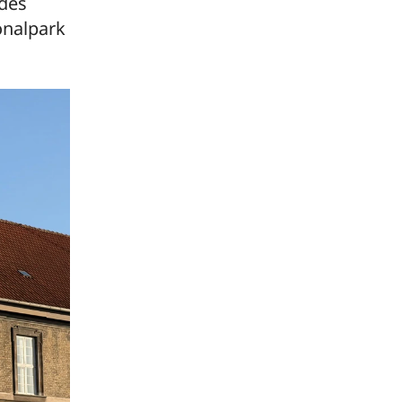
ldes
onalpark