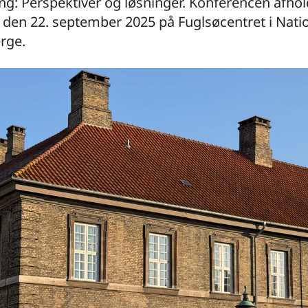
ng: Perspektiver og løsninger. Konferencen afho
den 22. september 2025 på Fuglsøcentret i Nati
rge.