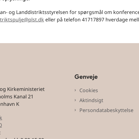
lan- og Landdistriktsstyrelsen for spørgsmål om konferenc
triktspulje@plst.dk
eller på telefon 41717897 hverdage mell
Genveje
 og Kirkeministeriet
Cookies
holms Kanal 21
Aktindsigt
enhavn K
Persondatabeskyttelse
k
0
: