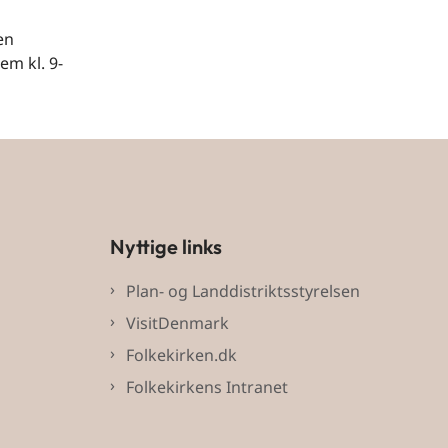
en
em kl. 9-
Nyttige links
Plan- og Landdistriktsstyrelsen
VisitDenmark
Folkekirken.dk
Folkekirkens Intranet