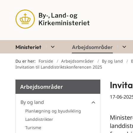
Ministeriet
Arbejdsområder
Du er her:
Forside
Arbejdsområder
By og land
Invitation til Landdistriktskonferencen 2025
Invit
Arbejdsområder
17-06-202
By og land
By og land
Planlægning og byudvikling
Ministere
Landdistrikter
landdist
Turisme