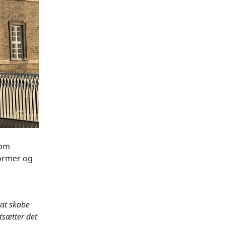
 om
former og
 at skabe
tsætter det