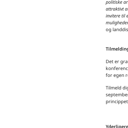
politiske a
attraktivt 
invitere til
muligheder 
og landdi
Tilmeldin
Det er gra
konferenc
for egen 
Tilmeld di
september.
princippet
Yderliger