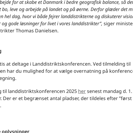
rbejde for at skabe et Danmark i bedre geografisk balance, så det
at bo, leve og arbejde på landet og på øerne. Derfor glæder det 
 en hel dag, hvor vi både fejrer landdistrikterne og diskuterer visio
og gode løsninger for livet i vores landdistrikter”,
siger ministe
strikter Thomas Danielsen.
g
tis at deltage i Landdistriktskonferencen. Ved tilmelding til
en har du mulighed for at vælge overnatning på konferenc
regning.
g til landdistriktskonferencen 2025
her
senest mandag d. 1.
 Der er et begrænset antal pladser, der tildeles efter ”først 
.
e oplysninger