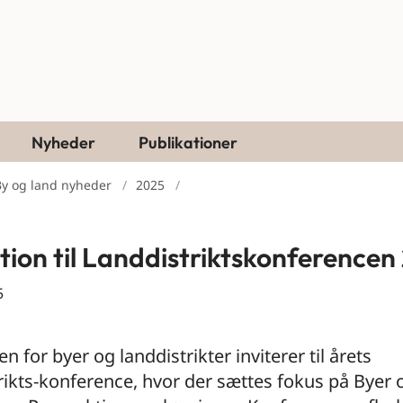
Nyheder
Publikationer
By og land nyheder
2025
ation til Landdistriktskonference
5
n for byer og landdistrikter inviterer til årets
rikts-konference, hvor der sættes fokus på Byer o