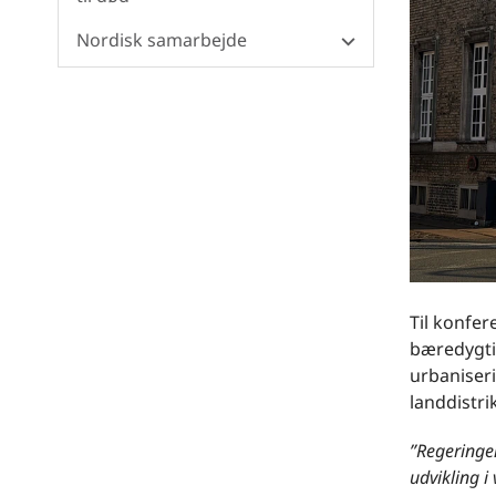
Nordisk samarbejde
Til konfe
bæredygti
urbaniseri
landdistr
”Regeringen
udvikling i