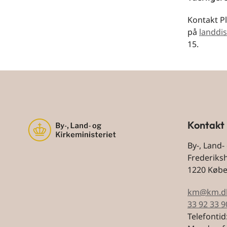
Kontakt P
på
landdis
15.
Kontakt
By-, Land-
Frederiks
1220 Køb
km@km.d
33 92 33 9
Telefontid